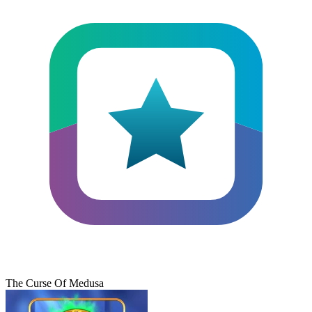
The Curse Of Medusa