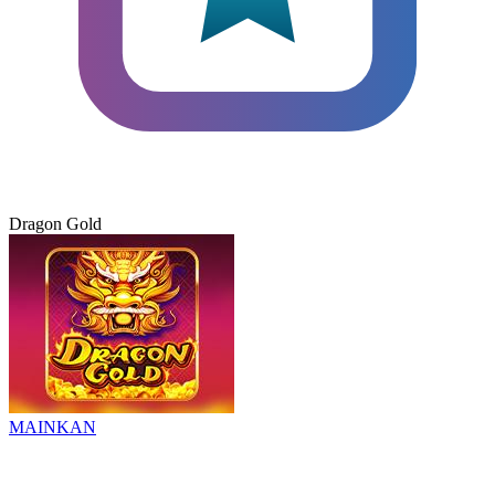
Dragon Gold
MAINKAN