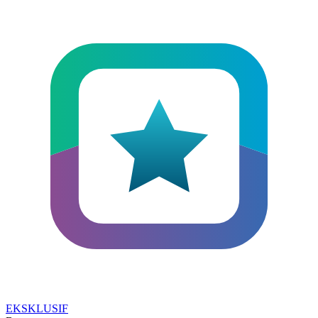
EKSKLUSIF