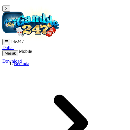
✕
igamble247
Daftar
Aplikasi Mobile
Masuk
Download
Beranda