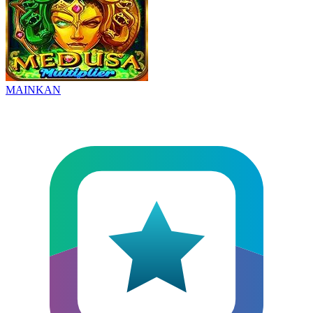
MAINKAN