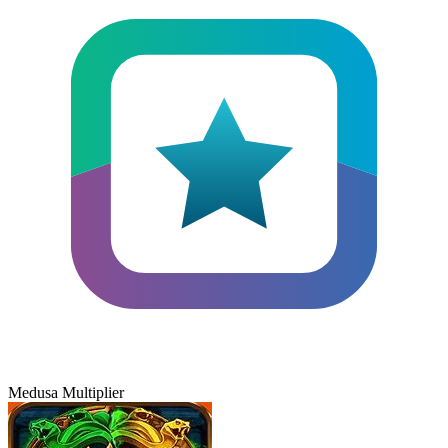
Medusa Multiplier