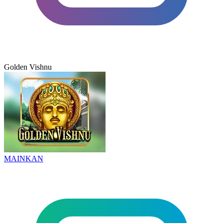
Golden Vishnu
MAINKAN