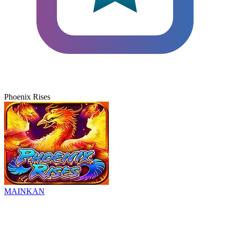
Phoenix Rises
MAINKAN