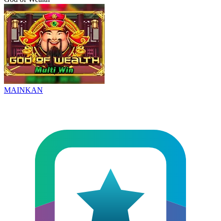
MAINKAN