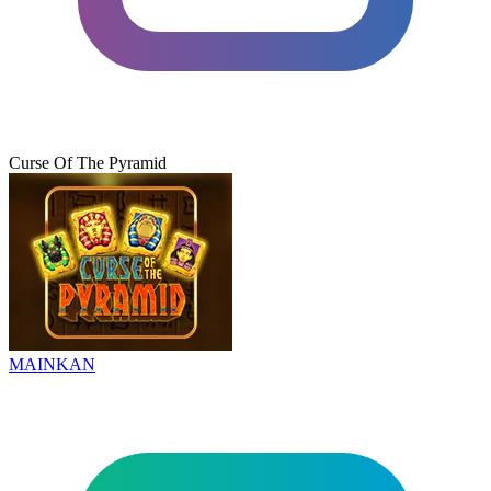
Curse Of The Pyramid
MAINKAN