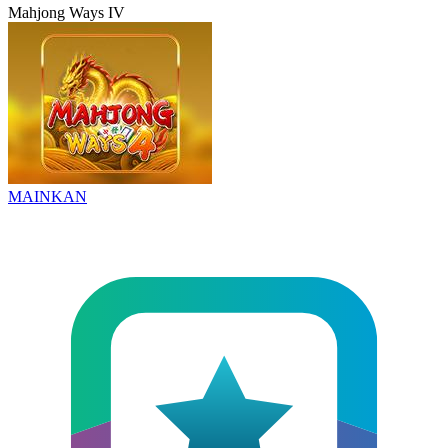
Mahjong Ways IV
MAINKAN