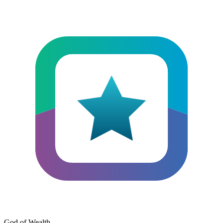
God of Wealth