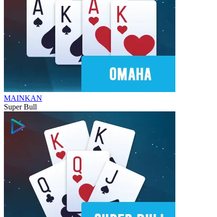
MAINKAN
Super Bull