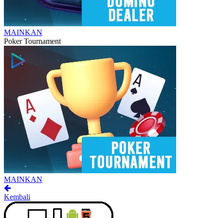
MAINKAN
Poker Tournament
MAINKAN
Kembali