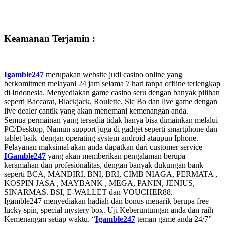
Keamanan Terjamin :
Igamble247
merupakan website judi casino online yang
berkomitmen melayani 24 jam selama 7 hari tanpa offline terlengkap
di Indonesia. Menyediakan game casino seru dengan banyak pilihan
seperti Baccarat, Blackjack, Roulette, Sic Bo dan live game dengan
live dealer cantik yang akan menemani kemenangan anda.
Semua permainan yang tersedia tidak hanya bisa dimainkan melalui
PC/Desktop, Namun support juga di gadget seperti smartphone dan
tablet baik dengan operating system android ataupun Iphone.
Pelayanan maksimal akan anda dapatkan dari customer service
IGamble247
yang akan memberikan pengalaman berupa
keramahan dan profesionalitas, dengan banyak dukungan bank
seperti BCA, MANDIRI, BNI, BRI, CIMB NIAGA, PERMATA ,
KOSPIN JASA , MAYBANK , MEGA, PANIN, JENIUS,
SINARMAS. BSI, E-WALLET dan VOUCHER88.
Igamble247 menyediakan hadiah dan bonus menarik berupa free
lucky spin, special mystery box. Uji Keberuntungan anda dan raih
Kemenangan setiap waktu. “
Igamble247
teman game anda 24/7”