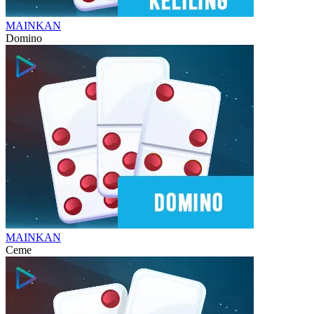
MAINKAN
Domino
MAINKAN
Ceme