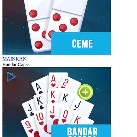
MAINKAN
Bandar Capsa