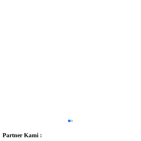
Partner Kami :