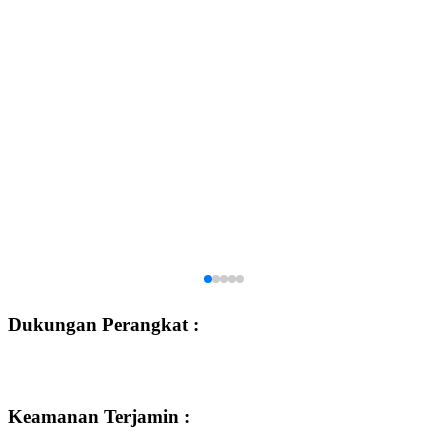
Dukungan Perangkat :
Keamanan Terjamin :