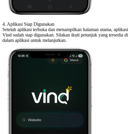
4. Aplikasi Siap Digunakan
Setelah aplikasi terbuka dan menampilkan halaman utama, aplikasi
Vind sudah siap digunakan. Silakan ikuti petunjuk yang tersedia di
dalam aplikasi untuk melanjutkan.