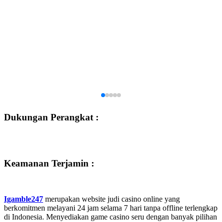
Dukungan Perangkat :
Keamanan Terjamin :
Igamble247
merupakan website judi casino online yang
berkomitmen melayani 24 jam selama 7 hari tanpa offline terlengkap
di Indonesia. Menyediakan game casino seru dengan banyak pilihan