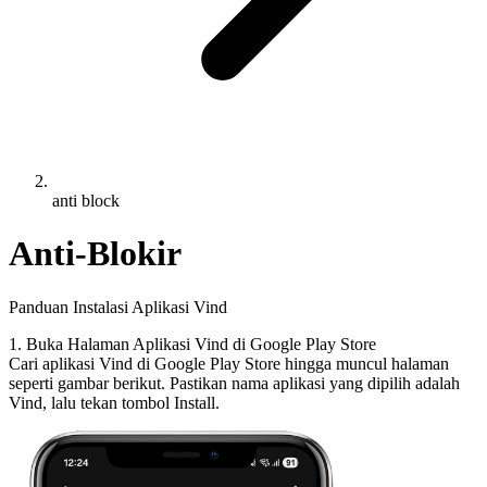
anti block
Anti-Blokir
Panduan Instalasi Aplikasi Vind
1. Buka Halaman Aplikasi Vind di Google Play Store
Cari aplikasi Vind di Google Play Store hingga muncul halaman
seperti gambar berikut. Pastikan nama aplikasi yang dipilih adalah
Vind, lalu tekan tombol Install.