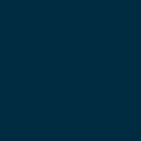
Lost Temple