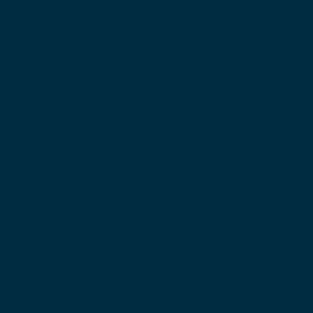
More Monkeys
MAINKAN