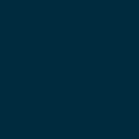
Dolphin Gold
MAINKAN