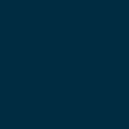
PERMAINAN KAMI