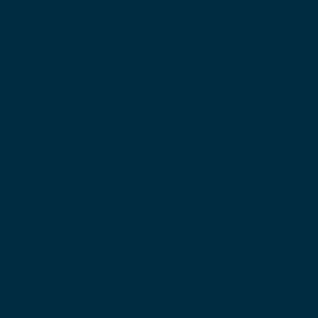
MAINKAN