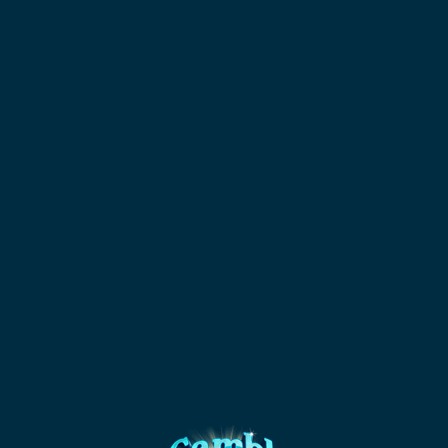
Wild Wild Tiger
MAINKAN