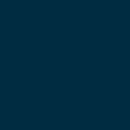
Huluwa
MAINKAN