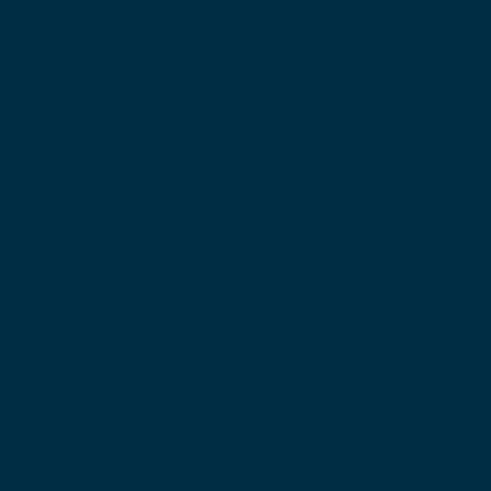
Chilli Gold
MAINKAN