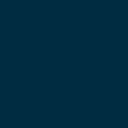
Hot Volcano
MAINKAN