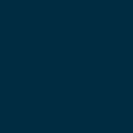
Fu Star
MAINKAN