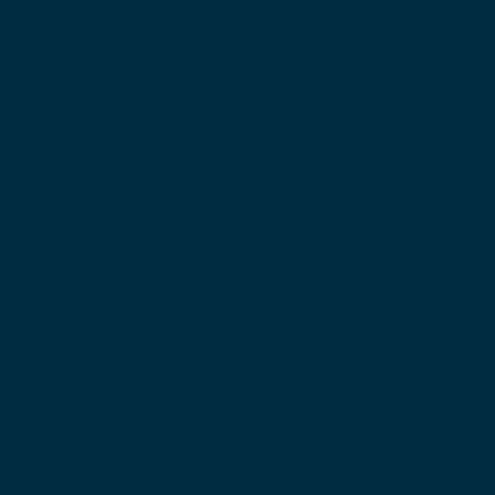
Royal Golden Dragon
MAINKAN