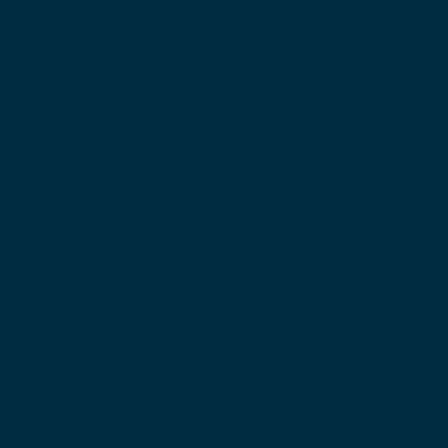
Fire Goddess
MAINKAN