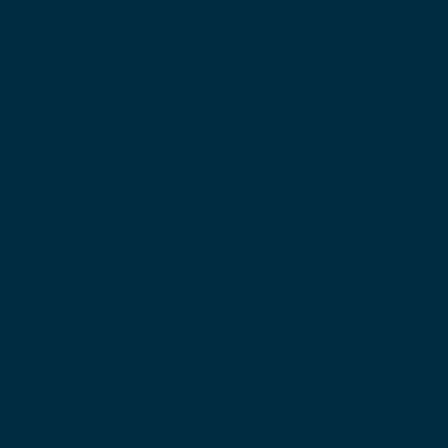
Top Trend Gaming
TTG