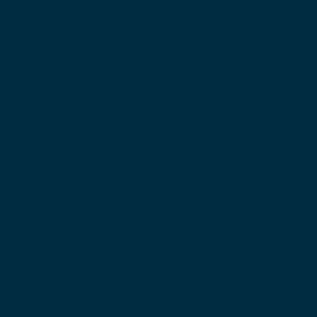
Bollywood Billions
MAINKAN