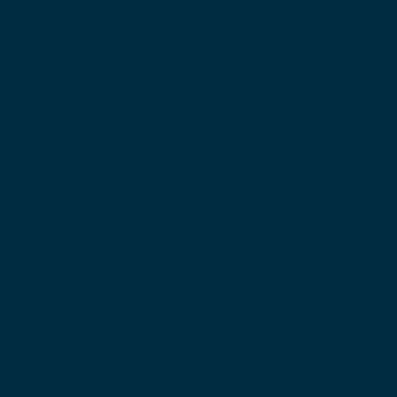
Baru
Santa vs Aliens
MAINKAN