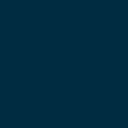
Thundering Zeus
MAINKAN