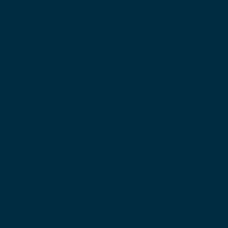
Fortune Pays