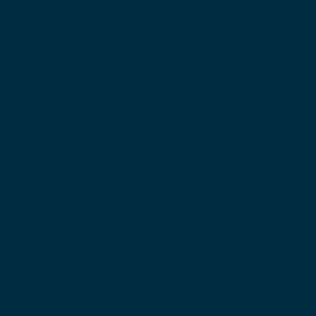
Santa Pets
MAINKAN