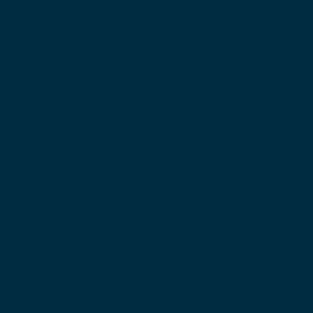
GOLDEN 888
MAINKAN