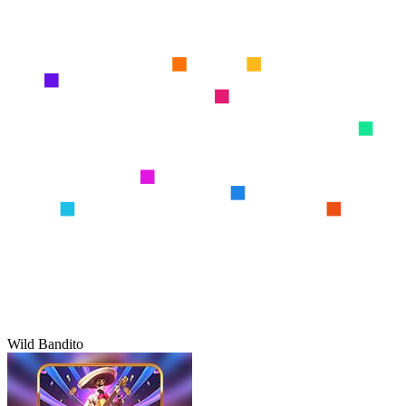
Wild Bandito