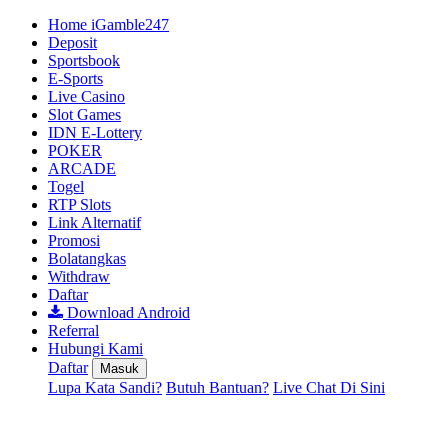
Home iGamble247
Deposit
Sportsbook
E-Sports
Live Casino
Slot Games
IDN E-Lottery
POKER
ARCADE
Togel
RTP Slots
Link Alternatif
Promosi
Bolatangkas
Withdraw
Daftar
Download Android
Referral
Hubungi Kami
Daftar
Masuk
Lupa Kata Sandi?
Butuh Bantuan?
Live Chat Di Sini