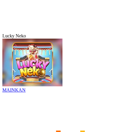
Lucky Neko
MAINKAN