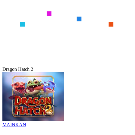
Dragon Hatch 2
MAINKAN