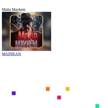
Mafia Mayhem
MAINKAN