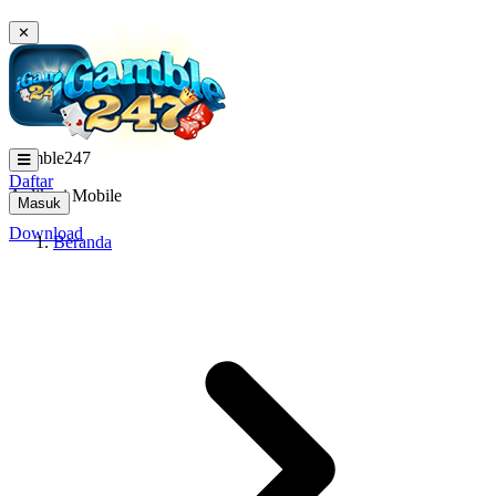
✕
igamble247
Daftar
Aplikasi Mobile
Masuk
Download
Beranda