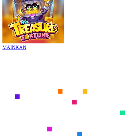
MAINKAN