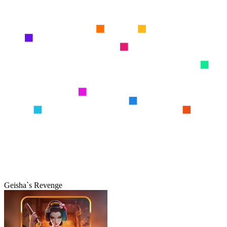
Geisha`s Revenge